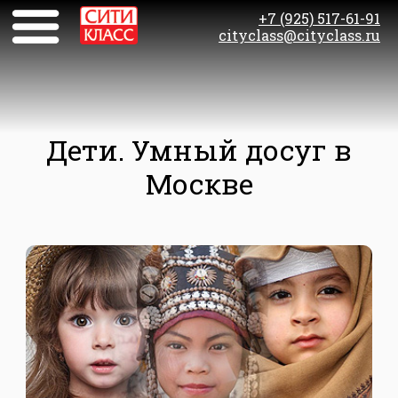
+7 (925) 517-61-91
cityclass@cityclass.ru
Дети. Умный досуг в
Москве