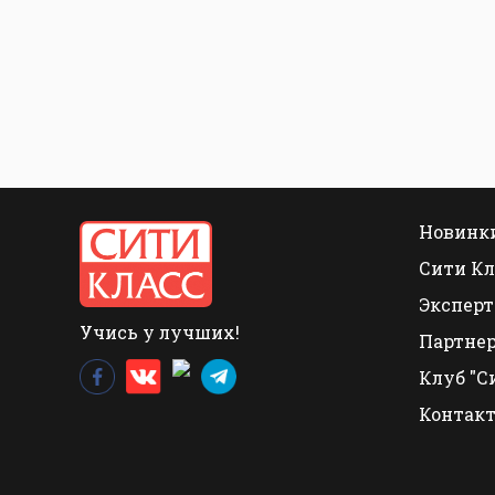
Новинки
Сити Кл
Эксперт
Учись у лучших!
Партне
Клуб "С
Контак