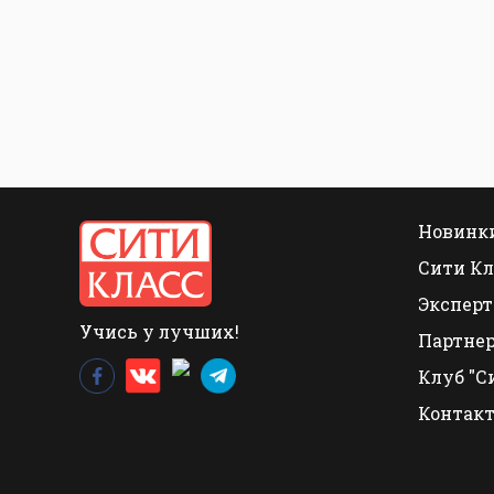
Новинки
Сити Кл
Эксперт
Учись у лучших!
Партне
Клуб "С
Контак