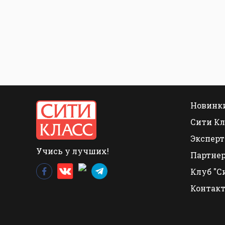
Новинки
Сити Кл
Эксперт
Учись у лучших!
Партне
Клуб "С
Контак