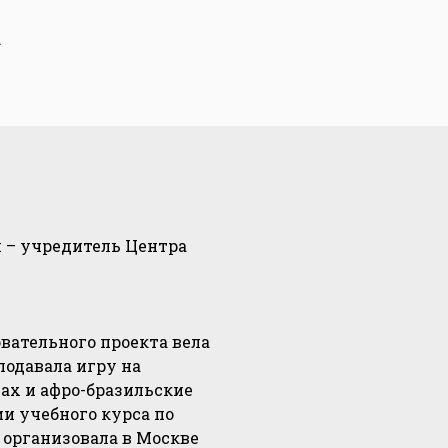
.
м – учредитель Центра
овательного проекта вела
подавала игру на
х и афро-бразильские
ии учебного курса по
 организовала в Москве