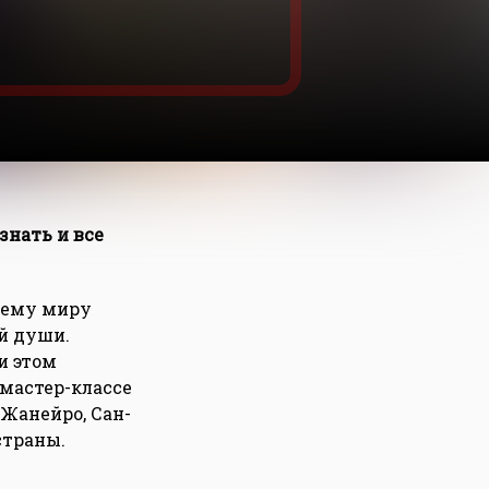
знать и все
всему миру
й души.
и этом
мастер-классе
Жанейро, Сан-
 страны.