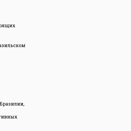
тоящих
разильском
Бразилии,
ртивных