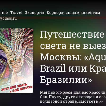
line
Travel
Эксперты
Корпоративным клиентам
yclass.ru
Путешествие
света не вые
Москвы: «Aqu
Brazil или Кр
Бразилии»
Мы приоткроем для вас красочн
Сан-Паулу, других городов и его
волшебной страны.смотреть >>