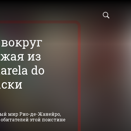
 вокруг
зжая из
arela do
аски
ый мир Рио-де-Жанейро,
 обитателей этой поистине