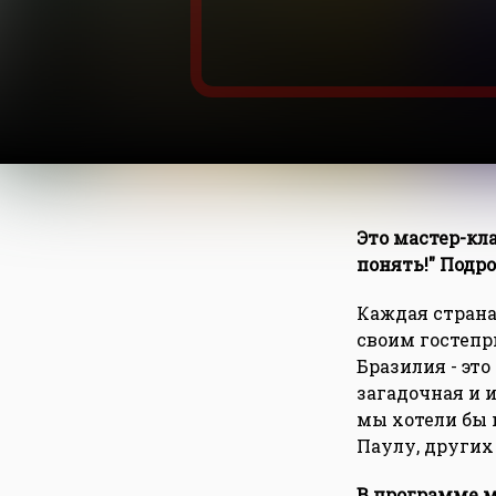
Это мастер-кл
понять!" Подр
Каждая страна
своим гостепр
Бразилия - это
загадочная и 
мы хотели бы 
Паулу, других
В программе м