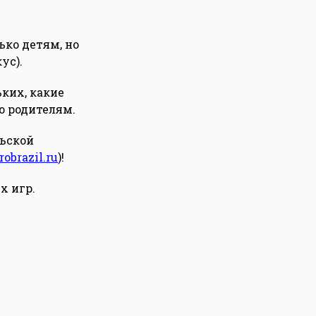
ько детям, но
ус).
ких, какие
о родителям.
льской
obrazil.ru
)!
х игр.