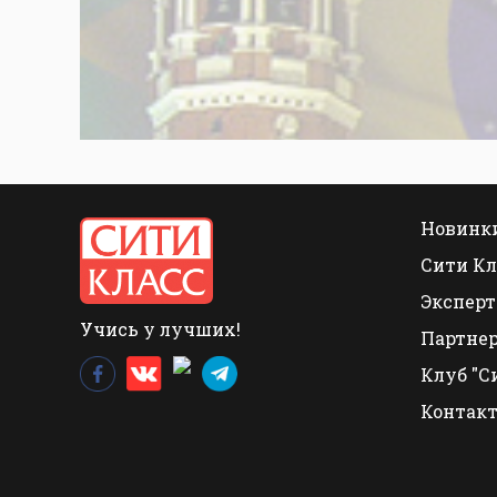
Новинки
Сити Кл
Эксперт
Учись у лучших!
Партне
Клуб "С
Контак