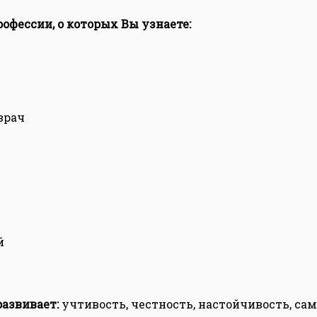
офессии, о которых Вы узнаете:
врач
й
развивает:
учтивость, честность, настойчивость, са