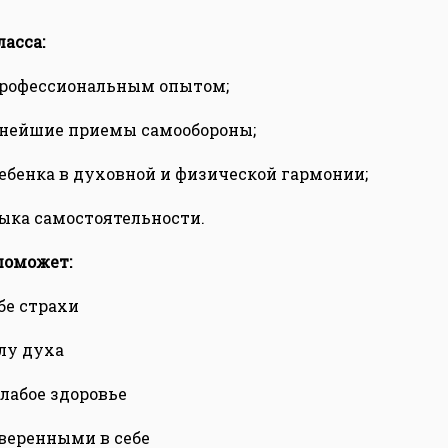
асса:
профессиональным опытом;
жнейшие приемы самообороны;
ребенка в духовной и физической гармонии;
выка самостоятельности.
поможет:
ебе страхи
илу духа
слабое здоровье
уверенными в себе