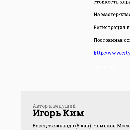
стойкость хар
На мастер-кла
Регистрация на
Постоянная ссы
http://www.cit
....................
Автор и ведущий
Игорь Ким
Борец тхэквандо (6 дан). Чемпион Мос