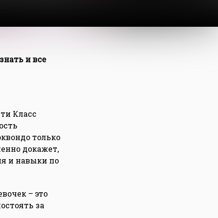
знать и все
ити Класс
ость
хэквондо только
енно докажет,
я и навыки по
вочек – это
постоять за