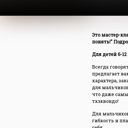
Это мастер-кл
понять!" Под
Для детей 6-12 
Всегда говоря
предлагает ва
характера, зак
для мальчиков
что даже самы
тхэквондо!
Для мальчиков
гибкость и пла
себя.