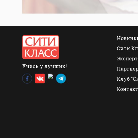
Новинки
Сити Кл
Эксперт
Учись у лучших!
Партне
Клуб "С
Контак