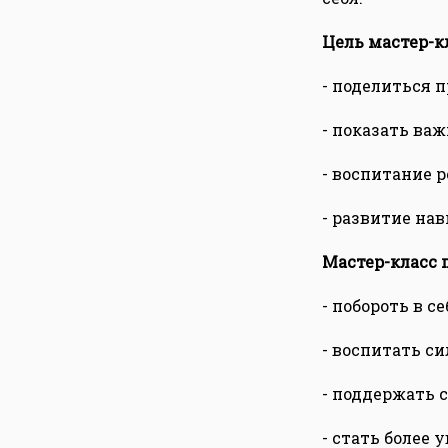
Цель мастер-кл
- поделиться 
- показать ва
- воспитание 
- развитие на
Мастер-класс 
- побороть в с
- воспитать с
- поддержать 
- стать более 