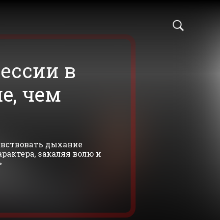
ессии в
е, чем
!
увствовать дыхание
рактера, закаляя волю и
>