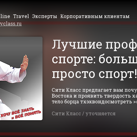
line
Travel
Эксперты
Корпоративным клиентам
yclass.ru
Лучшие проф
спорте: больш
просто спорт
Сити Класс предлагает вам поч
Востока и проявить твердость ха
тело борца тхэквондосмотреть >
Сити Класс /
уточняется