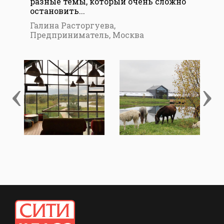
разные темы, который очень сложно
лиш
остановить...
нас
Галина Расторгуева,
Юли
Предприниматель, Москва
Мо
‹
›