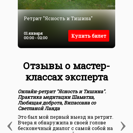
Ретрит "Ясность и Тишина"
Л
0
01 января
Купить билет
0
00:00 - 02:00
Отзывы о мастер-
классах эксперта
Онлайн-ретрит "Ясность и Тишина".
Онл
Практика медитации Шаматха,
Пра
Любящая доброта, Випассана со
Люб
Светланой Ланда
Све
‹
›
Это был мой первый выезд на ретрит.
Рет
Вчера я обнаружила в своей голове
очи
бесконечный диалог с самой собой на
лиш