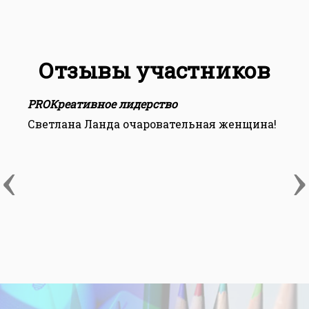
Отзывы участников
PROКреативное лидерство
P
Светлана Ланда очаровательная женщина!
П
С
а
‹
›
П