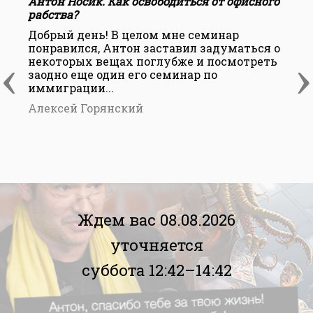
Антон Носик. Как освободиться от офисного
А
рабства?
р
Добрый день! В целом мне семинар
П
понравился, Антон заставил задуматься о
п
‹
›
некоторых вещах поглубже и посмотреть
П
заодно еще один его семинар по
м
иммиграции...
н
Алексей Горянский
Ждем вас 08.08.2026
уточняется
суббота 12:42–14:42