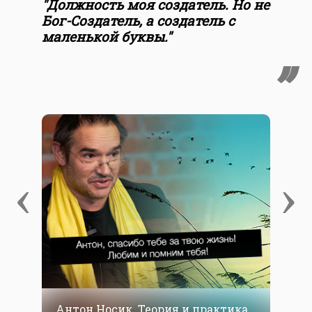
"Должность моя создатель. Но не
Бог-Создатель, а создатель с
маленькой буквы."
‹
›
Антон Носик. Теория и практика
А