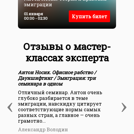
эмиграции
о
0
01 января
Купить билет
0
00:00 - 02:30
Отзывы о мастер-
классах эксперта
Антон Носик. Офисное рабство /
Ант
Дауншифтинг / Эмиграция: три
Дау
семинара в одном
сем
Отличный семинар. Антон очень
Оче
‹
›
глубоко разбирается в теме
про
эмиграции, навскидку цитирует
А.Н
соответствующие нормы самых
разных стран, а главное — очень
грамотно...
Александр Володин