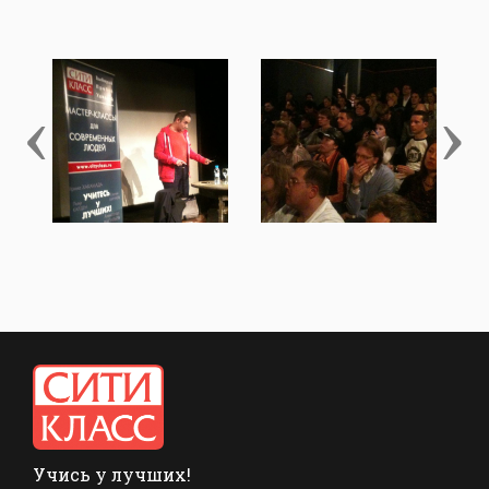
‹
›
Учись у лучших!