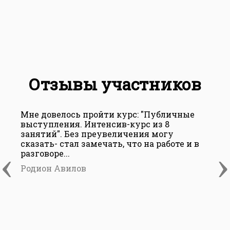
Отзывы участников
Мне довелось пройти курс: "Публичные
З
выступления. Интенсив-курс из 8
к
занятий". Без преувеличения могу
с
сказать- стал замечать, что на работе и в
д
‹
›
разговоре...
к
Родион Авилов
С