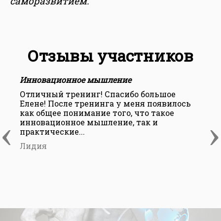
саморазвитием."
Отзывы участников
Инновационное мышление
Отличный тренинг! Спасибо большое
В
Елене! После тренинга у меня появилось
п
как общее понимание того, что такое
с
‹
›
инновационное мышление, так и
о
практические...
з
Лидия
И