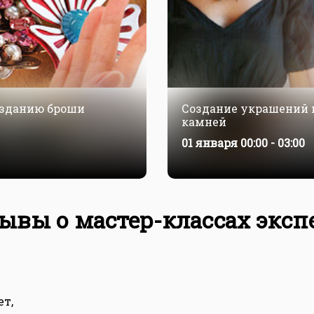
озданию броши
Создание украшений 
камней
01 января
00:00 - 03:00
ывы о мастер-классах эксп
ет,