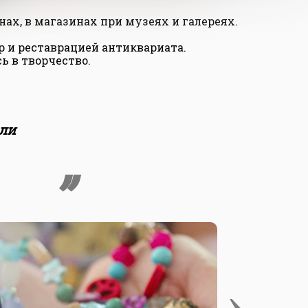
х, в магазинах при музеях и галереях.
р и реставрацией антиквариата.
ь в творчество.
али
›