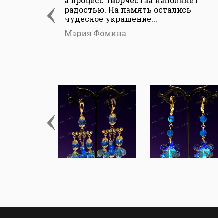
‹
а процесс творчества наполняет
радостью. На память остались
чудесное украшение...
Мария Фомина
‹