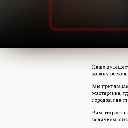
Наше путешест
между роскош
Мы приглашаем
мастерские, г
городов, где 
Рим откроет в
величием ант