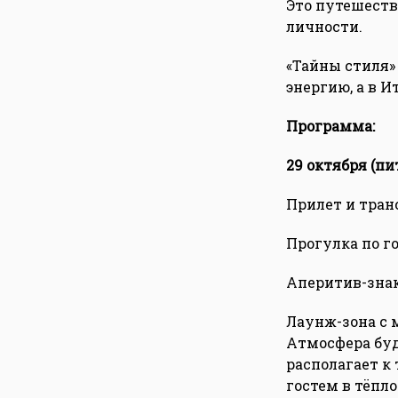
Это путешестви
личности.
«Тайны стиля» 
энергию, а в И
Программа:
29 октября (пи
Прилет и транс
Прогулка по г
Аперитив-знак
Лаунж-зона с 
Атмосфера буд
располагает к
гостем в тёпло