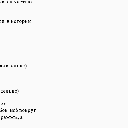
овится частью
сл, в истории —
лнительно).
тельно).
ухе…
ок. Всё вокруг
граммы, а