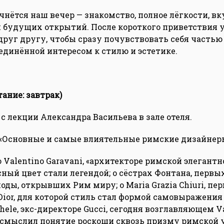
чнётся наш вечер — знакомство, полное лёгкости, вк
будущих открытий. После короткого приветствия 
друг другу, чтобы сразу почувствовать себя частью
единённой интересом к стилю и эстетике.
тание: завтрак)
с лекции Александра Васильева в зале отеля.
 «Основные и самые влиятельные римские дизайнер
 Valentino Garavani, «архитекторе римской элегантн
сный цвет стали легендой; о сёстрах Фонтана, первы
оды, открывших Рим миру; о Maria Grazia Chiuri, п
Dior, для которой стиль стал формой самовыражения 
hele, экс-директоре Gucci, сегодня возглавляющем Va
смыслил понятие роскоши сквозь призму римской 