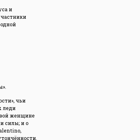
уса и
участники
 одной
ы».
ости», чьи
х леди
ервой женщине
и силы; и о
lentino,
утончённости.