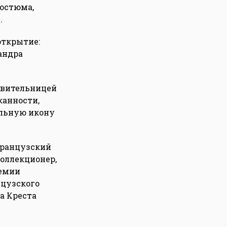
костюма,
.
открытие:
андра
авительницей
канности,
альную икону
французский
оллекционер,
демии
нцузского
а Креста