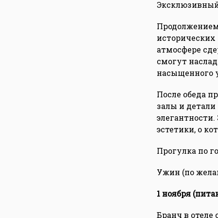
Эксклюзивный 
Продолжением 
исторических 
атмосфере сде
смогут наслад
насыщенного у
После обеда п
залы и детали
элегантности.
эстетики, о ко
Прогулка по г
Ужин (по жела
1 ноября (пита
Бранч в отеле 