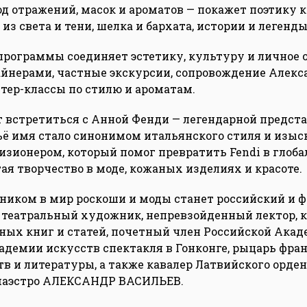
од отражений, масок и ароматов — покажет поэтику 
з света и тени, шелка и бархата, истории и легенды
рограммы соединяет эстетику, культуру и личное 
айнерами, частные экскурсии, сопровождение Алекс
стер-классы по стилю и ароматам.
 встретиться с Анной Фенди — легендарной предст
чьё имя стало синонимом итальянского стиля и изыс
зионером, который помог превратить Fendi в глоб
ая творчество в моде, кожаных изделиях и красоте.
иком в мир роскоши и моды станет российский и 
 театральный художник, непревзойденный лектор, к
ных книг и статей, почетный член Российской Ака
адемии искусств спектакля в Гонконге, рыцарь фра
тв и литературы, а также кавалер Латвийского орден
маэстро АЛЕКСАНДР ВАСИЛЬЕВ.