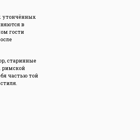
ых утончённых
иняются в
лом гости
осле
ор, старинные
х римской
ебя частью той
 стиля.