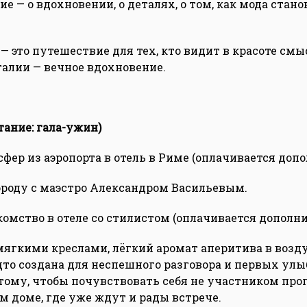
е — о вдохновении, о деталях, о том, как мода стан
— это путешествие для тех, кто видит в красоте смы
талии — вечное вдохновение.
тание: гала-ужин)
фер из аэропорта в отель в Риме (оплачивается допо
ороду с маэстро Александром Васильевым.
омство в отеле со стилистом (оплачивается дополни
мягкими креслами, лёгкий аромат аперитива в возд
то создана для неспешного разговора и первых улыб
 тому, чтобы почувствовать себя не участником про
м доме, где уже ждут и рады встрече.