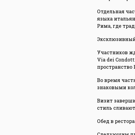
Отдельная час
языка итальян
Рима, где трад
Эксклюзивный 
Участников жд
Via dei Condo
пространство F
Во время част
знаковыми кол
Визит заверши
стиль сливают
Обед в рестора
Следующим пу