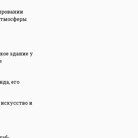
мировании
 атмосферы
кое здание у
е
да, его
 искусство и
таб-