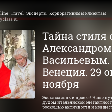
line
Travel
Эксперты
Корпоративным клиентам
yclass.ru
Тайна стиля 
Александром
Васильевым.
Венеция. 29 о
ноября
Эксклюзивный проект! Наше пут
духом итальянской элегантнос
роскошью античности и изящес