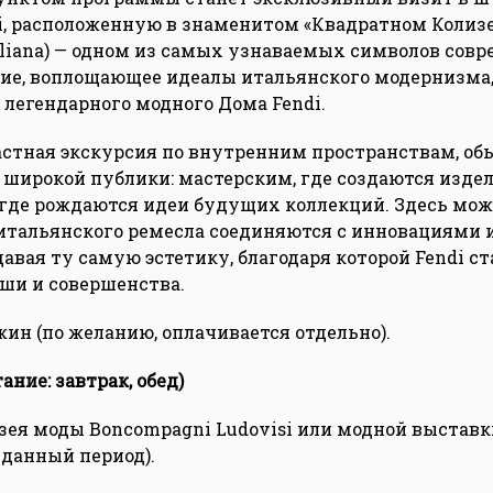
i, расположенную в знаменитом «Квадратном Колизее
Italiana) — одном из самых узнаваемых символов сов
ние, воплощающее идеалы итальянского модернизма,
легендарного модного Дома Fendi.
астная экскурсия по внутренним пространствам, об
широкой публики: мастерским, где создаются издел
, где рождаются идеи будущих коллекций. Здесь мож
итальянского ремесла соединяются с инновациями
давая ту самую эстетику, благодаря которой Fendi с
ши и совершенства.
ин (по желанию, оплачивается отдельно).
ание: завтрак, обед)
ея моды Boncompagni Ludovisi или модной выставки
 данный период).