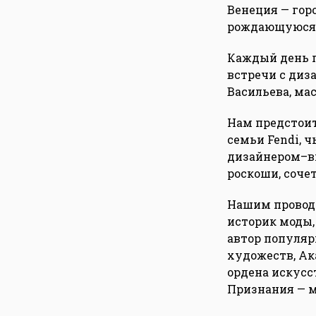
Венеция — гор
рождающуюся и
Каждый день п
встречи с диз
Васильева, ма
Нам предстоит
семьи Fendi, 
дизайнером–ви
роскоши, сочет
Нашим проводн
историк моды,
автор популяр
художеств, Ак
ордена искусс
Признания — 