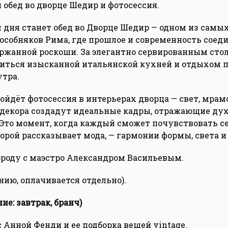
обед во дворце Шедир и фотосессия.
дня станет обед во Дворце Шедир — одном из сам
особняков Рима, где прошлое и современность соед
ржанной роскоши. За элегантно сервированным сто
иться изысканной итальянской кухней и отдыхом п
тра.
ройдёт фотосессия в интерьерах дворца — свет, мрам
 декора создадут идеальные кадры, отражающие ду
 Это момент, когда каждый сможет почувствовать с
торой рассказывает мода, — гармонии формы, света и
ороду с маэстро Александром Васильевым.
нию, оплачивается отдельно).
ние: завтрак, бранч)
с Анной Фенди и ее подборка вещей vintage.