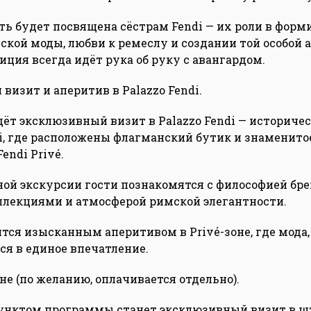
ть будет посвящена сёстрам Fendi — их роли в фор
ской моды, любви к ремеслу и создании той особой
иция всегда идёт рука об руку с авангардом.
визит и аперитив в Palazzo Fendi.
ёт эксклюзивный визит в Palazzo Fendi — историчес
tti, где расположены флагманский бутик и знаменито
endi Privé.
ной экскурсии гости познакомятся с философией брен
лекциями и атмосферой римской элегантности.
тся изысканным аперитивом в Privé-зоне, где мода,
ся в единое впечатление.
не (по желанию, оплачивается отдельно).
нктом программы станет эксклюзивный визит в ш