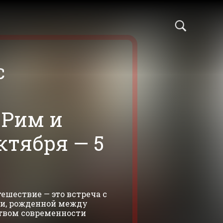
с
 Рим и
ктября — 5
ешествие — это встреча с
ти, рожденной между
твом современности