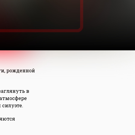
ти, рожденной
заглянуть в
 атмосфере
 силуэте.
ляются