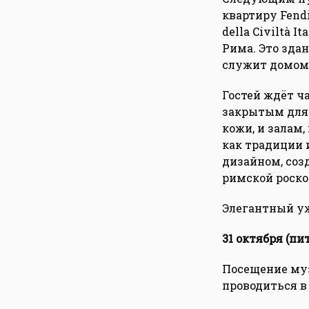
квартиру Fend
della Civiltà 
Рима. Это зда
служит домом 
Гостей ждёт ч
закрытым для 
кожи, и залам
как традиции 
дизайном, соз
римской роско
Элегантный уж
31 октября (пит
Посещение муз
проводиться в