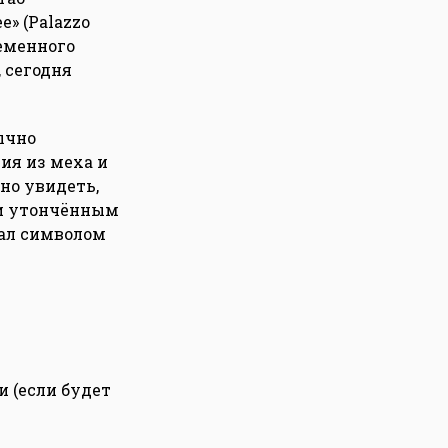
» (Palazzo
ременного
 сегодня
ычно
ия из меха и
но увидеть,
 и утончённым
тал символом
 (если будет