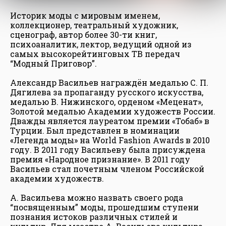
Историк моды с мировым именем,
коллекционер, театральный художник,
сценограф, автор более 30-ти книг,
психоаналитик, лектор, ведущий одной из
самых высокорейтинговых ТВ передач
“Модный Приговор”.
Александр Васильев награждён медалью С. П.
Дягилева за пропаганду русского искусства,
медалью В. Нижинского, орденом «Меценат»,
Золотой медалью Академии художеств России.
Дважды является лауреатом премии «Тобаб» в
Турции. Был представлен в номинации
«Легенда моды» на World Fashion Awards в 2010
году. В 2011 году Васильеву была присуждена
премия «Народное признание». В 2011 году
Васильев стал почетным членом Российской
академии художеств.
A. Васильева можно назвать cвоего рода
“посвященным” моды, прошедшим ступени
познания истоков различных стилей и