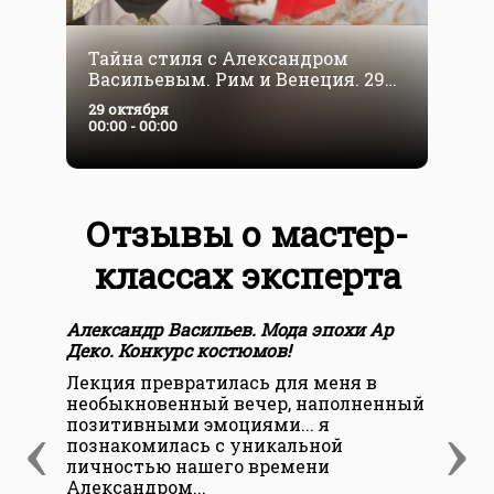
Тайна стиля с Александром
А
Васильевым. Рим и Венеция. 29
Н
октября — 5 ноября
29 октября
0
00:00 - 00:00
0
Отзывы о мастер-
классах эксперта
Александр Васильев. Мода эпохи Ар
Але
Деко. Конкурс костюмов!
Дек
Лекция превратилась для меня в
А я
необыкновенный вечер, наполненный
ряд
‹
›
позитивными эмоциями... я
в с
познакомилась с уникальной
под
личностью нашего времени
кни
Александром...