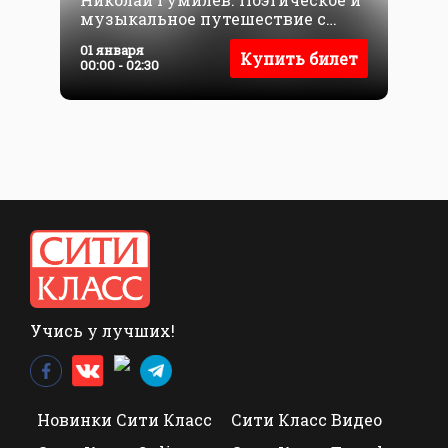
музыкальное путешествие с
Валерием Гаркалиным и
01 января
Николаем Сванидзе
Купить билет
00:00 - 02:30
Учись у лучших!
Новинки Сити Класс
Сити Класс Видео