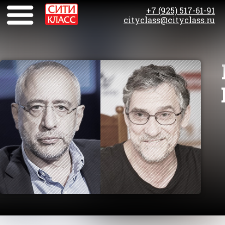
+7 (925) 517-61-91
cityclass@cityclass.ru