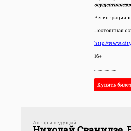
осуществляетс
Регистрация на
Постоянная ссы
http://www.cit
16+
....................
Купить биле
Автор и ведущий
Николай Сванидзе, 