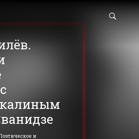
илёв.
и
е
с
ркалиным
Сванидзе
Поэтическое и