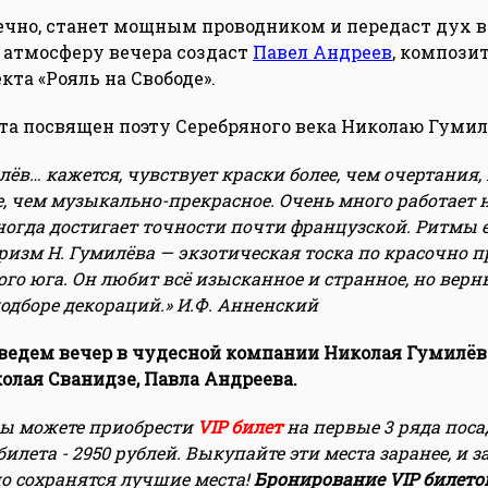
ечно, станет мощным проводником и передаст дух 
атмосферу вечера создаст
Павел Андреев
, композит
кта «Рояль на Свободе».
ста посвящен поэту Серебряного века Николаю Гуми
ёв… кажется, чувствует краски более, чем очертания, 
, чем музыкально-прекрасное. Очень много работает 
ногда достигает точности почти французской. Ритмы 
изм Н. Гумилёва — экзотическая тоска по красочно
го юга. Он любит всё изысканное и странное, но верн
подборе декораций.» И.Ф. Анненский
оведем вечер в чудесной компании Николая Гумилёв
колая Сванидзе, Павла Андреева
.
 вы можете приобрести
VIP билет
на первые 3 ряда поса
билета - 2950 рублей. Выкупайте эти места заранее, и з
о сохранятся лучшие места!
Бронирование VIP билето