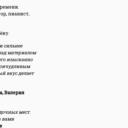
времени.
ор, пианист,
лёву.
и сильнее
над материалом
его изысканно
 причудливым
ый вкус делает
а, Валерия
дочных мест.
а вами
в