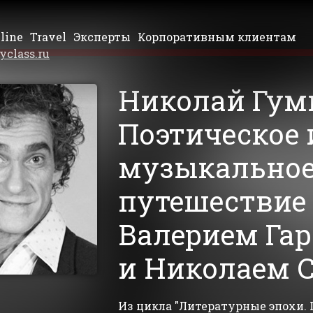
line
Travel
Эксперты
Корпоративным клиентам
yclass.ru
Николай Гум
Поэтическое 
музыкально
путешествие 
Валерием Га
и Николаем 
Из цикла "Литературные эпохи. 