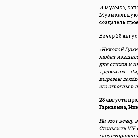
И музыка, кон
Музыкальную 
создатель прое
Вечер 28 авгу
«Николай Гумил
любит изящное
для стихов и и
тревожны… Лир
вырезам далёко
его строгим в 
28 августа пр
Гаркалина, Ни
На этот вечер
Стоимость VIP 
гарантированн