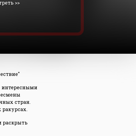
реть >>
ествие"
 с интересными
знесмены
чных стран.
 ракурсах.
м раскрыть