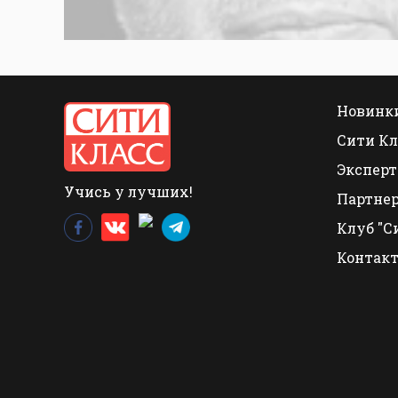
Новинки
Сити Кл
Эксперт
Учись у лучших!
Партне
Клуб "С
Контак