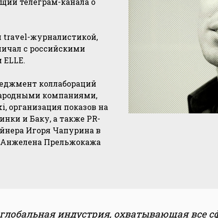
щий телеграм-канала о
 travel-журналистикой,
дничал с российскими
и ELLE.
неджмент коллабораций
ародными компаниями,
ki, организация показов на
нки и Баку, а также PR-
йнера Игоря Чапурина в
а Анжелена Прельжокажа
 глобальная индустрия, охватывающая все с