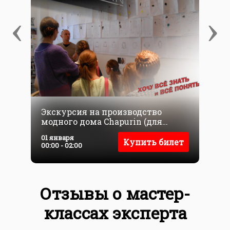
‹
›
Экскурсия на производство
P
модного дома Chapurin (для
детей)
01 января
0
Купить билет
00:00 - 02:00
0
Отзывы о мастер-
классах эксперта