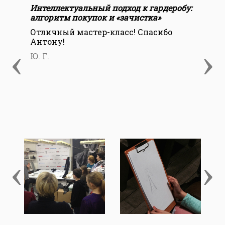
Интеллектуальный подход к гардеробу:
Мир
алгоритм покупок и «зачистка»
про
Отличный мастер-класс! Спасибо
Не 
Антону!
пок
‹
›
раз
Ю. Г.
наз
дру
Дар
‹
›