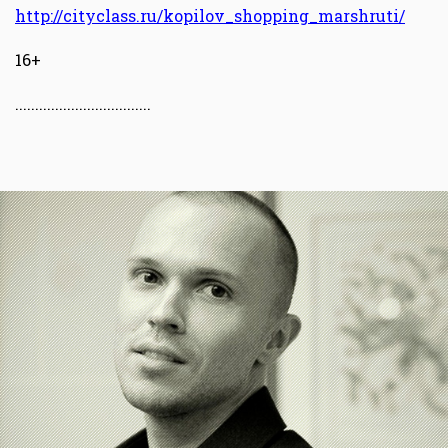
http://cityclass.ru/kopilov_shopping_marshruti/
16+
..................................