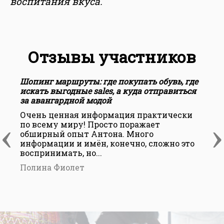
воспитания вкуса.
Отзывы участников
Шопинг маршруты: где покупать обувь, где
Ш
искать выгодные sales, а куда отправиться
и
за авангардной модой
з
Очень ценная информация практически
С
‹
›
по всему миру! Просто поражает
обширный опыт Антона. Много
информации и имён, конечно, сложно это
воспринимать, но...
Полина Фиолет