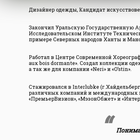
Дизайнер одежды, Кандидат искусствове
Закончил Уральскую Государственную А
Исследовательском Институте Техническ
примере Северных народов Ханты и Манс
Работал в Центре Современной Хореограф
aux bois dormante». Создал коллекции од
а так же для компании «Neri» и «O’stin».
Стажировался в Interlubke (г.Хайдельбе
различных компаний и международных в
«ПремьерВизион», «МэзонОбжет» и «Интер
Понима