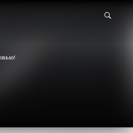
овью!