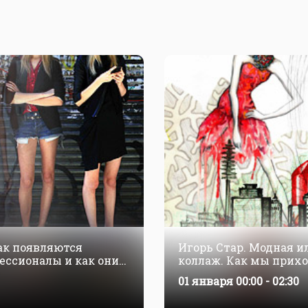
ак появляются
Игорь Стар. Модная и
ессионалы и как они
коллаж. Как мы прихо
01 января
00:00 - 02:30