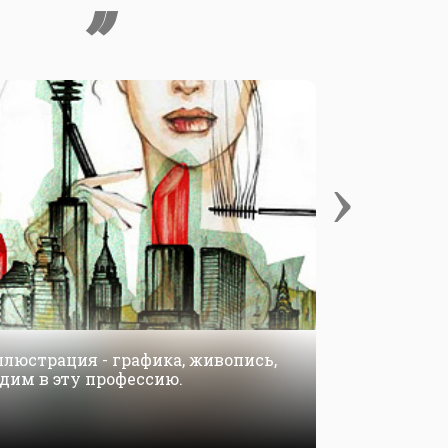
›
ллюстрация - графика, живопись,
Игорь Ст
дим в эту профессию.
влияют н
01 январ