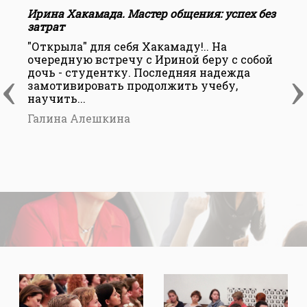
Ирина Хакамада. Мастер общения: успех без
И
затрат
з
"Открыла" для себя Хакамаду!.. На
З
очередную встречу с Ириной беру с собой
т
‹
›
дочь - студентку. Последняя надежда
Н
замотивировать продолжить учебу,
научить...
Галина Алешкина