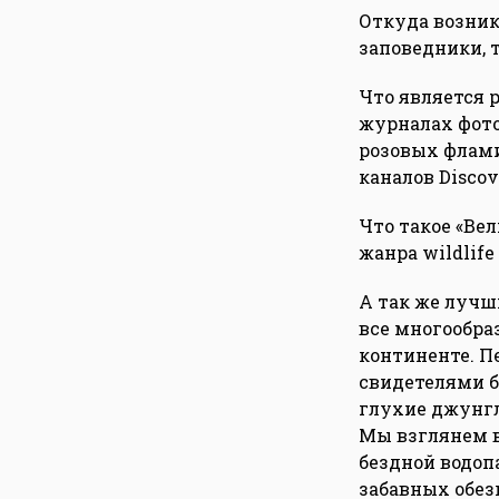
Откуда возник
заповедники, т
Что является 
журналах фот
розовых флами
каналов Discov
Что такое «Ве
жанра wildlif
А так же лучш
все многообра
континенте. П
свидетелями б
глухие джунгл
Мы взглянем 
бездной водоп
забавных обезь