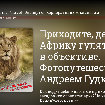
line
Travel
Эксперты
Корпоративным клиентам
yclass.ru
Приходите, де
Африку гулят
в объективе.
Фотопутешес
Андреем Гуд
Как ведут себя животные в дико
загадочное слово «сафари»? На к
Кении?смотреть >>