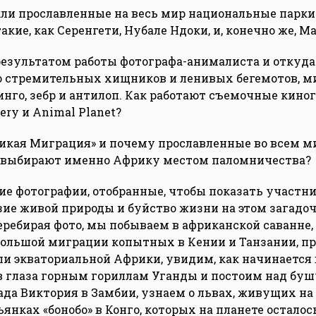
ли прославленные на весь мир национальные парки
акие, как Серенгети, Нубале Ндоки, и, конечно же, М
результатом работы фотографа-анималиста и откуда
о стремительных хищников и ленивых бегемотов, м
нго, зебр и антилоп. Как работают съемочные кин
ery и Animal Planet?
ликая Миграция» и почему прославленные во всем 
e выбирают именно Африку местом паломничества?
ие фотографии, отобранные, чтобы показать участн
зие живой природы и буйство жизни на этом загадо
еребирая фото, мы побываем в африканской саванне,
ольшой миграции копытных в Кении и Танзании, п
и экваториальной Африки, увидим, как начинается 
в глаза горным гориллам Уганды и постоим над бу
ада Виктория в Замбии, узнаем о львах, живущих на 
янках «бонобо» в Конго, которых на планете остало