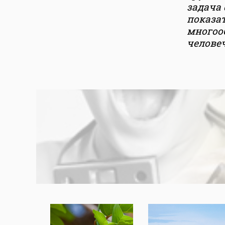
задача 
показа
многоо
человеч