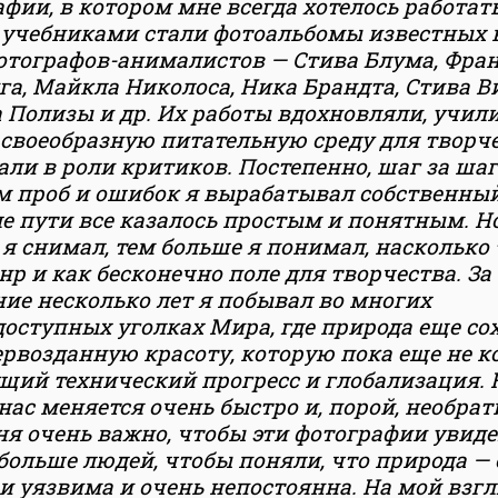
фии, в котором мне всегда хотелось работать
учебниками стали фотоальбомы известных 
отографов-анималистов — Стива Блума, Фра
а, Майкла Николоса, Ника Брандта, Стива В
Полизы и др. Их работы вдохновляли, учили
своеобразную питательную среду для творче
ли в роли критиков. Постепенно, шаг за шаг
м проб и ошибок я вырабатывал собственный
е пути все казалось простым и понятным. Н
я снимал, тем больше я понимал, насколько
нр и как бесконечно поле для творчества. За
ие несколько лет я побывал во многих
доступных уголках Мира, где природа еще со
рвозданную красоту, которую пока еще не к
ущий технический прогресс и глобализация.
нас меняется очень быстро и, порой, необрат
ня очень важно, чтобы эти фотографии увиде
больше людей, чтобы поняли, что природа —
и уязвима и очень непостоянна. На мой взгл