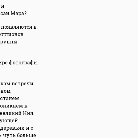
 и
асаи Мара?
 появляются в
иллионов
огруппы
мире фотографы
икам встречи
чном
 станем
роникнем в
великий Нил.
шующей
деревьях и о
сь чуть больше