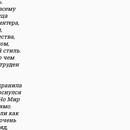
.
всему
нца
интера,
,
ства,
ом,
 стиль.
о чем
 труден
хранила
оснулся
 Но Мир
имо.
ли как
 очень
яд,