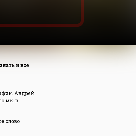
знать и все
афии. Андрей
то мы в
ое слово