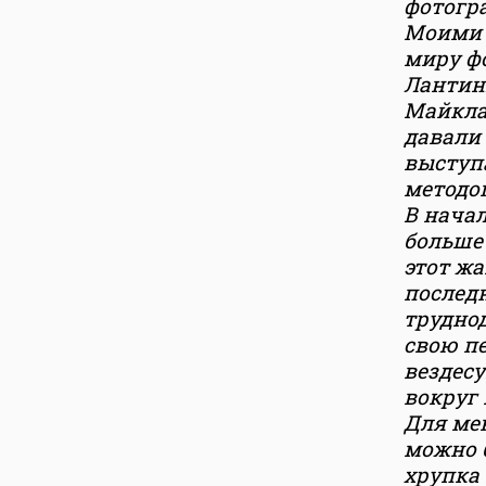
фотогра
Моими 
миру ф
Лантинг
Майкла 
давали 
выступа
методо
В начал
больше 
этот жа
последн
трудно
свою пе
вездес
вокруг 
Для ме
можно 
хрупка 