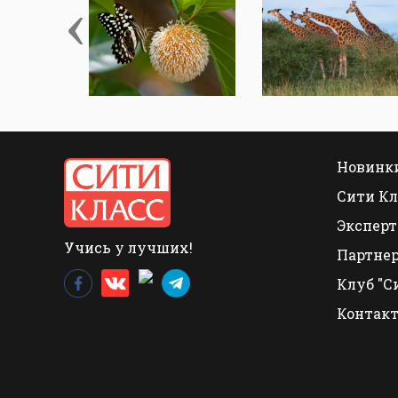
‹
Новинки
Сити Кл
Эксперт
Учись у лучших!
Партне
Клуб "С
Контак