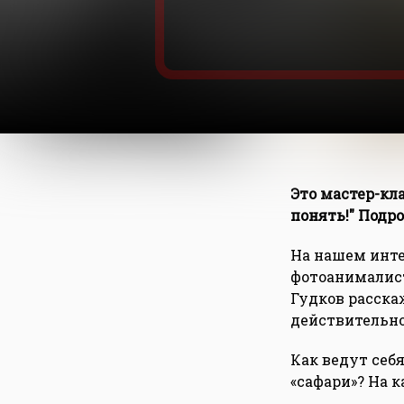
Это мастер-кл
понять!" Под
На нашем инте
фотоанималист
Гудков расскаж
действительнос
Как ведут себ
«сафари»? На 