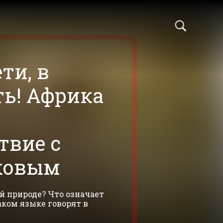
ти, в
ь! Африка
твие с
ковым
й природе? Что означает
аком языке говорят в