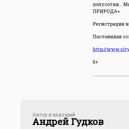
полусотни… М
ПРИРОДА».
Регистрация на
Постоянная ссы
http://www.cit
6+
...............................
Автор и ведущий
Андрей Гудков