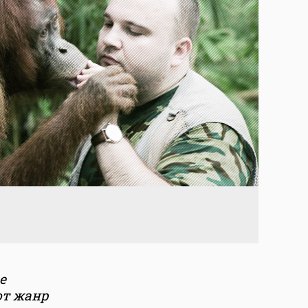
е
от жанр