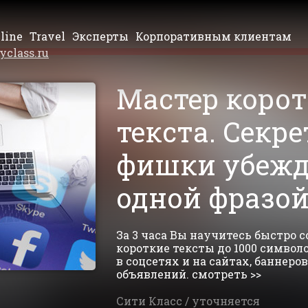
line
Travel
Эксперты
Корпоративным клиентам
yclass.ru
Мастер​ ​коротк
текста.​ ​Секреты
фишки​ ​убежде
одной​ ​фразо
За 3 часа Вы научитесь быстро
короткие тексты до 1000 символо
в соцсетях и на сайтах, баннеро
объявлений. смотреть >>
Сити Класс /
уточняется