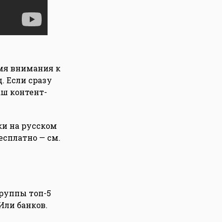
емя внимания к
. Если сразу
аш контент-
ки на русском
есплатно — см.
группы топ-5
Или банков.