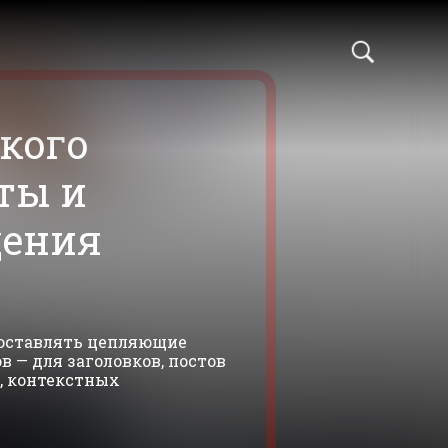
ого​ ​
​ ​и​ ​
ния​ ​
й
 составлять цепляющие
в — для заголовков, постов
в, контекстных