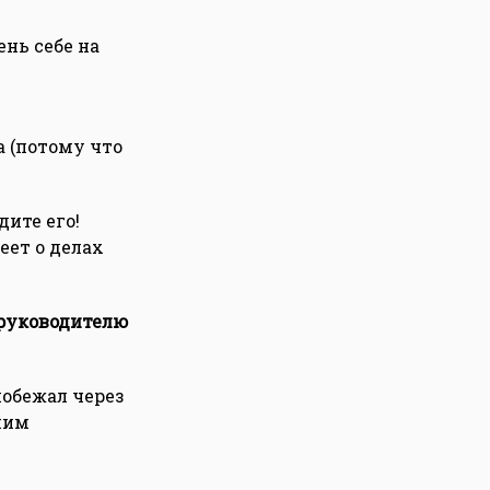
ень себе на
 (потому что
дите его!
еет о делах
 руководителю
побежал через
шим