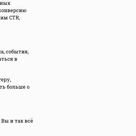
тных
 конверсию
им CTR,
а, события,
аться в
еру,
ть больше о
Вы и так всё