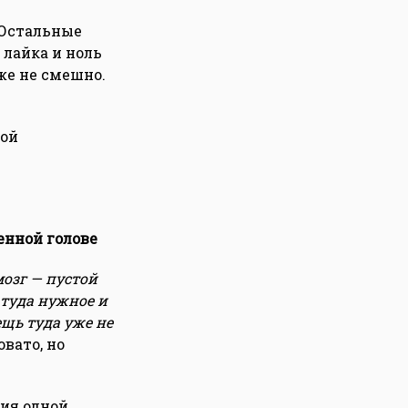
 Остальные
 лайка и ноль
же не смешно.
ной
енной голове
мозг — пустой
 туда нужное и
щь туда уже не
овато, но
ния одной