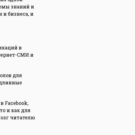
темы знаний и
 и бизнеса, и
икаций в
нтернет-СМИ и
олов для
 длинные
в Facebook,
о и как для
мозг читателю