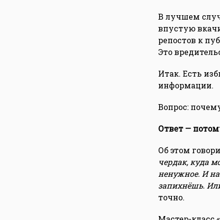
В лучшем случ
впустую вкачив
репостов к пуб
Это вредитель
Итак. Есть из
информации.
Вопрос: почем
Ответ — потом
Об этом говор
чердак, куда м
ненужное. И на
запихнёшь. Или
точно.
Мастер-класс 