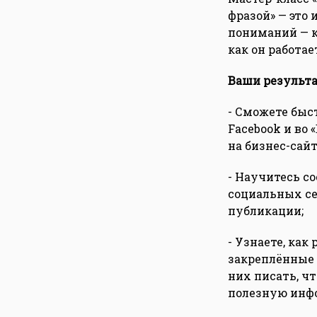
фразой» — это
пониманий — к
как он работае
Ваши результа
- Сможете быс
Facebook и во
на бизнес-сайт
- Научитесь с
социальных се
публикации;
- Узнаете, как
закреплённые 
них писать, ч
полезную ин