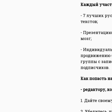
Каждый участн
- 7 лучших ру
текстов;
- Презентацию
мозг;
- Индивидуаль
продвижению б
группы с запи
подписчиков.
Как попасть на
- редактору, 
1. Дайте своем
2. Убедитесь, 