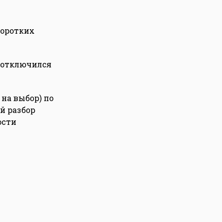
коротких
о отключился
на выбор) по
й разбор
ости