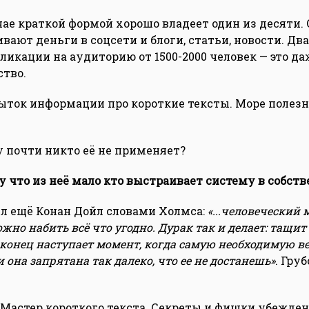
ае краткой формой хорошо владеет один из десяти.
ают деньги в соцсети и блоги, статьи, новости. Два
ликации на аудиторию от 1500-2000 человек — это да
ство.
быток информации про короткие тексты. Море полез
у почти никто её не применяет?
у что из неё мало кто выстраивает систему в собств
ил ещё Конан Дойл словами Холмса:
«...человеческий 
ожно набить всё что угодно. Дурак так и делает: тащит
конец наступает момент, когда самую необходимую ве
 она запрятана так далеко, что ее не достанешь»
. Груб
«Мастер короткого текста. Секреты и фишки убежде