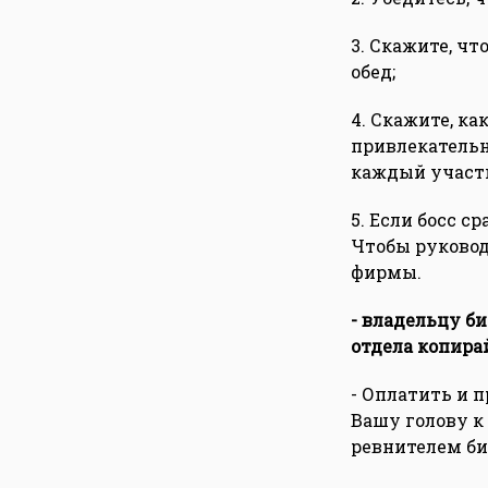
3. Скажите, чт
обед;
4. Скажите, ка
привлекательн
каждый участ
5. Если босс с
Чтобы руковод
фирмы.
- владельцу б
отдела копира
- Оплатить и 
Вашу голову к
ревнителем би