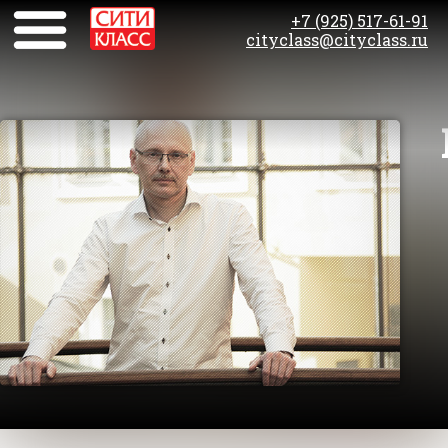
+7 (925) 517-61-91
cityclass@cityclass.ru