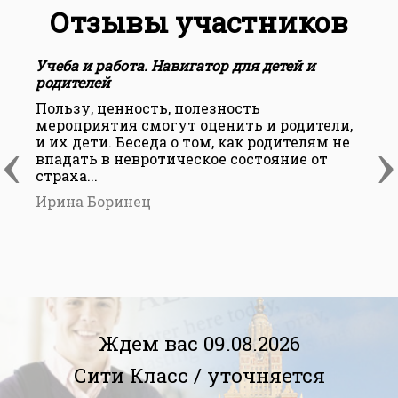
Отзывы участников
Учеба и работа. Навигатор для детей и
У
родителей
р
Пользу, ценность, полезность
О
мероприятия смогут оценить и родители,
‹
›
и их дети. Беседа о том, как родителям не
п
впадать в невротическое состояние от
н
страха...
з
Ирина Боринец
О
Ждем вас 09.08.2026
Сити Класс /
уточняется