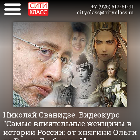
+7 (925) 517-61-91
cityclass@cityclass.ru
Николай Сванидзе. Видеокурс
"Самые влиятельные женщины в
истории России: от княгини Ольги