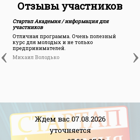
Отзывы участников
Стартап Академия / информация для
С
участников
у
Отличная программа. Очень полезный
С
курс для молодых и не только
ц
‹
›
предпринимателей.
и
т
Михаил Володько
Ждем вас 07.08.2026
уточняется