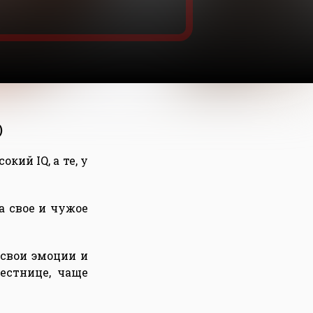
)
кий IQ, а те, у
а свое и чужое
свои эмоции и
естнице, чаще