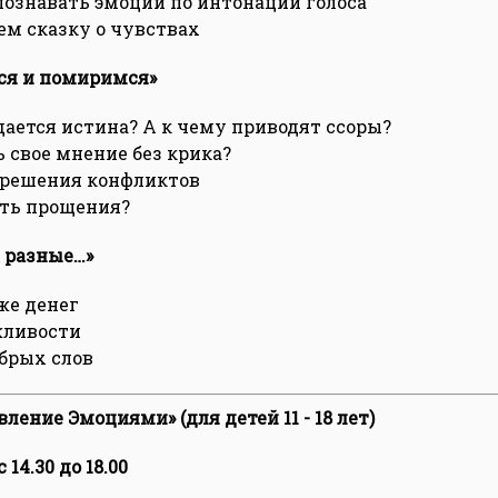
ознавать эмоции по интонации голоса
м сказку о чувствах
ся и помиримся»
дается истина? А к чему приводят ссоры?
ь свое мнение без крика?
зрешения конфликтов
ить прощения?
 разные…»
же денег
жливости
брых слов
ление Эмоциями» (для детей 11 - 18 лет)
 14.30 до 18.00