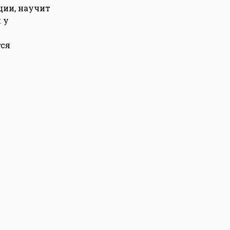
ции, научит
 у
тся