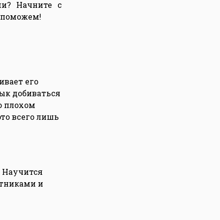
и? Начните с
 поможем!
ивает его
вык добиваться
о плохом
это всего лишь
. Научится
стниками и