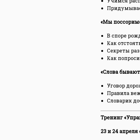
Учимся расп
Придумывае
«Мы поссорим
В споре рож
Как отстоят
Секреты ра
Как попрос
«Слова бывают
Уговор доро
Правила ве
Словарик до
Тренинг «Управ
23 и 24 апреля с