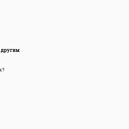
и другим
х?