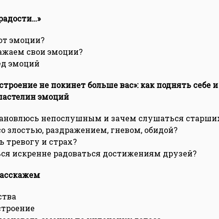
 радости…»
ют эмоции?
ажаем свои эмоции?
ед эмоций
строение не покинет больше вас»: как поднять себе 
ластелин эмоций
тановлюсь непослушным и зачем слушаться старши
со злостью, раздражением, гневом, обидой?
ь тревогу и страх?
ся искренне радоваться достижениям друзей?
расскажем
ства
строение