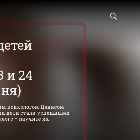
детей
 и 24
дня)
ким психологом Денисом
аши дети стали успешными
лого – научите их