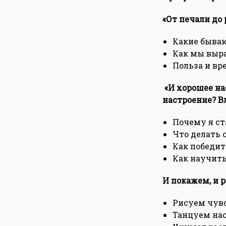
«От печали до
Какие быва
Как мы выр
Польза и вр
«И хорошее на
настроение?
В
Почему я с
Что делать 
Как победит
Как научить
И покажем, и 
Рисуем чув
Танцуем на