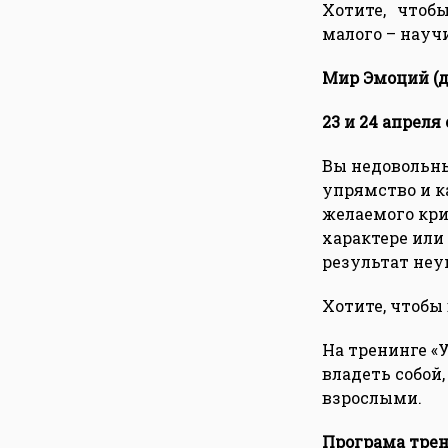
Хотите, что
малого – науч
Мир Эмоций (дл
23 и 24 апреля с
Вы недовольны
упрямство и к
желаемого кри
характере или
результат неу
Хотите, чтобы
На тренинге «
владеть собой
взрослыми.
Програма трен