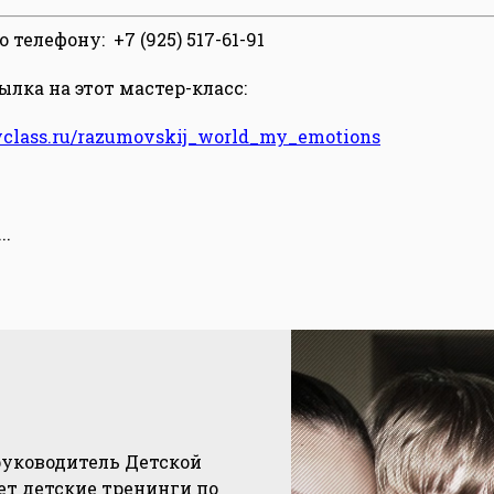
телефону: +7 (925) 517-61-91
лка на этот мастер-класс:
yclass.ru/razumovskij_world_my_emotions
...
руководитель Детской
ет детские тренинги по