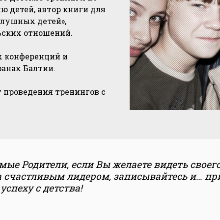
ию детей, автор книги для
слушных детей»,
ьских отношений.
 конференций и
ранах Балтии.
т проведения тренингов с
ые Родители, если Вы желаете видеть своег
а счастливым лидером, записывайтесь и… пр
 успеху с детства!