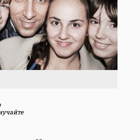
о
иучайте