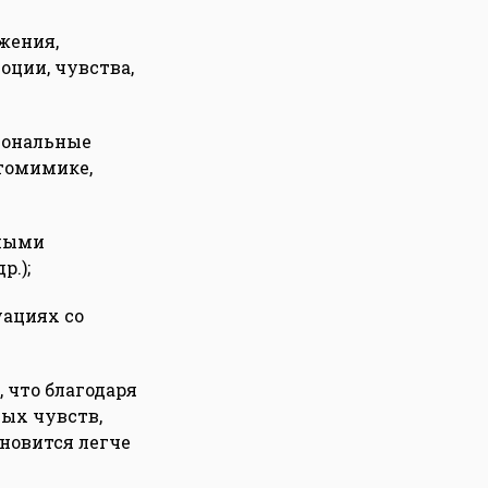
жения,
оции, чувства,
иональные
томимике,
чными
.);
уациях со
 что благодаря
ых чувств,
новится легче