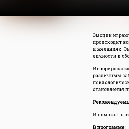
Эмоции играют
происходит во
и желаниях. Э
личности и об
Игнорирование
различным за
психологическ
становления л
Рекомендуемый
И поможет в э
В программе: