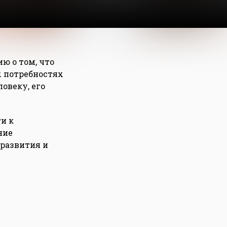
ю о том, что
х потребностях
овеку, его
и к
ние
 развития и