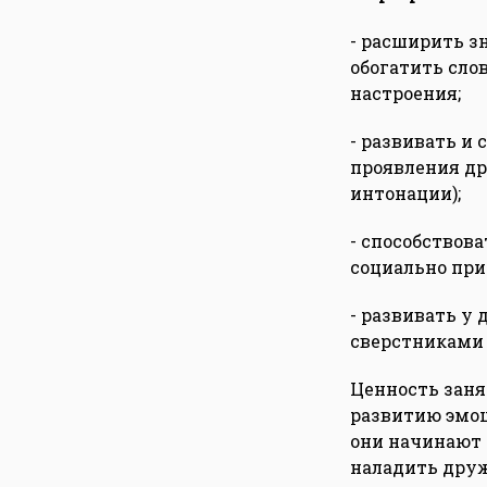
- расширить з
обогатить сло
настроения;
- развивать и
проявления др
интонации);
- способствов
социально при
- развивать у
сверстниками
Ценность заня
развитию эмоц
они начинают 
наладить друж