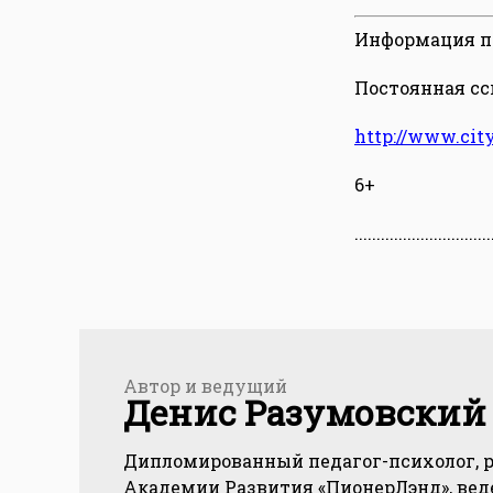
Информация по 
Постоянная ссы
http://www.cit
6+
...............................
Автор и ведущий
Денис Разумовский
Дипломированный педагог-психолог, 
Академии Развития «ПионерЛэнд», вед