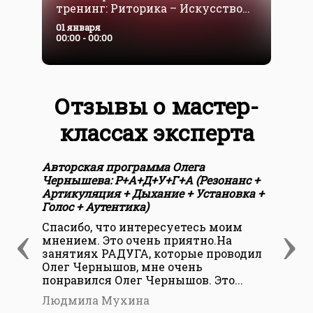
тренинг: Риторика – Искусство
т
красноречия.
к
01 января
0
Блок 1
Б
00:00 - 00:00
0
Отзывы о мастер-
классах эксперта
Авторская программа Олега
Авт
Чернышева: Р+А+Д+У+Г+А (Резонанс +
Чер
Артикуляция + Дыхание + Установка +
Арт
Голос + Аутентика)
Гол
‹
›
Спасибо, что интересуетесь моим
Огр
мнением. Это очень приятно.На
за 
занятиях РАДУГА, которые проводил
кла
Олег Чернышов, мне очень
инт
понравился Олег Чернышов. Это...
Све
Людмила Мухина