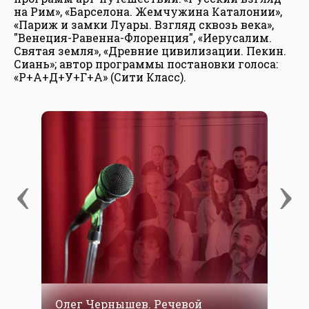
на Рим», «Барселона. Жемчужина Каталонии»,
«Париж и замки Луары. Взгляд сквозь века»,
"Венеция-Равенна-Флоренция", «Иерусалим.
Святая земля», «Древние цивилизации. Пекин.
Сиань»; автор программы постановки голоса:
«Р+А+Д+У+Г+А» (Сити Класс).
‹
›
Олег Чернышев. Речевой
О