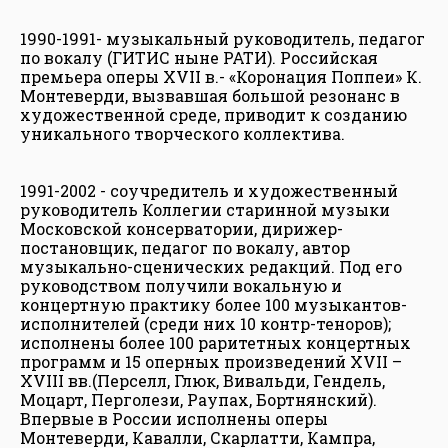
1990-1991- музыкальный руководитель, педагог
по вокалу (ГИТИС ныне РАТИ). Российская
премьера оперы XVII в.- «Коронация Поппеи» К.
Монтеверди, вызвавшая большой резонанс в
художественной среде, приводит к созданию
уникального творческого коллектива.
1991-2002 - соучредитель и художественный
руководитель Коллегии старинной музыки
Московской консерватории, дирижер-
постановщик, педагог по вокалу, автор
музыкально-сценических редакций. Под его
руководством получили вокальную и
концертную практику более 100 музыкантов-
исполнителей (среди них 10 контр-теноров);
исполнены более 100 раритетных концертных
программ и 15 оперных произведений XVII –
XVIII вв.(Перселл, Глюк, Вивальди, Гендель,
Моцарт, Перголези, Раупах, Бортнянский).
Впервые в России исполнены оперы
Монтеверди, Кавалли, Скарлатти, Кампра,