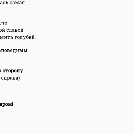
ась самая
сте
ой славой
мить голубей.
заповедным
в сторону
 справа)
ером!