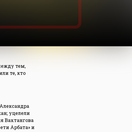
между тем,
ли те, кто
 Александра
кан; уцелели
ия Вахтангова
ети Арбата» и