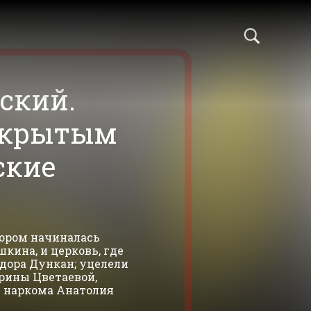
ский.
ткрытым
ские
тором начиналась
кина, и церковь, где
дора Дункан; уцелели
арины Цветаевой,
и наркома Анатолия