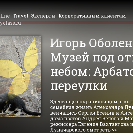
line
Travel
Эксперты
Корпоративным клиентам
yclass.ru
Игорь Оболен
Музей под о
небом: Арбат
переулки
Здесь еще сохранился дом, в ко
семейная жизнь Александра Пуш
венчались Сергей Есенин и Айсе
дома поэтов Андрея Белого и М
режиссера Евгения Вахтангова 
Луначарского.смотреть >>