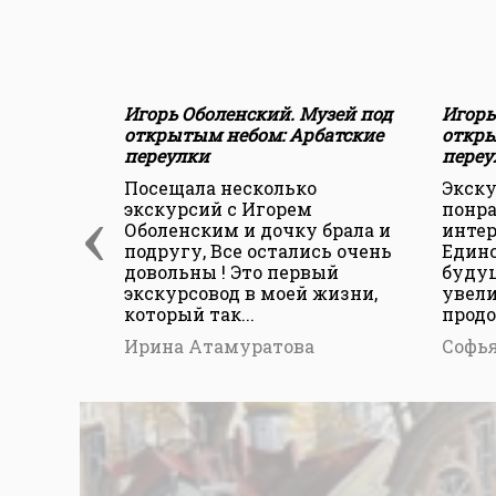
Игорь Оболенский. Музей под
Игорь
открытым небом: Арбатские
откры
переулки
переу
Посещала несколько
Экску
‹
экскурсий с Игорем
понра
Оболенским и дочку брала и
интер
подругу, Все остались очень
Единс
довольны ! Это первый
будущ
экскурсовод в моей жизни,
увел
который так...
продо
Ирина Атамуратова
Софь