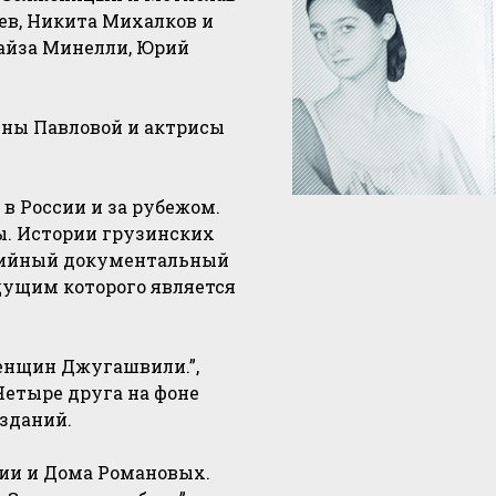
ев, Никита Михалков и
айза Минелли, Юрий
нны Павловой и актрисы
в России и за рубежом.
ты. Истории грузинских
ерийный документальный
дущим которого является
енщин Джугашвили.”,
Четыре друга на фоне
зданий.
ии и Дома Романовых.