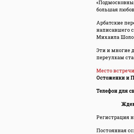
«Подмосковные
большая любов
Арбатские пер
написавшего с
Михаила Шолох
Эти и многие 
переулкам ст
Место встречи
Остоженки и 
Телефон для св
Ждем
Регистрация на
Постоянная сс