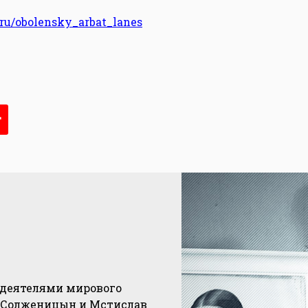
s.ru/obolensky_arbat_lanes
т
 деятелями мирового
р Солженицын и Мстислав