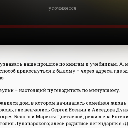
уточняется
знавать наше прошлое по книгам и учебникам. А, 
способ прикоснуться к былому – через адреса, где жи
ю.
еулки – настоящий путеводитель по минувшему.
ранился дом, в котором начиналась семейная жизнь
рковь, где венчались Сергей Есенин и Айседора Дун
ндрея Белого и Марины Цветаевой, режиссера Евген
толия Луначарского; здесь родились легендарные «Д