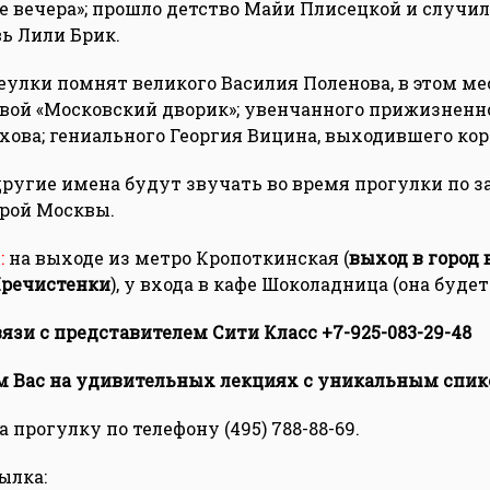
 вечера»; прошло детство Майи Плисецкой и случил
ь Лили Брик.
еулки помнят великого Василия Поленова, в этом ме
вой «Московский дворик»; увенчанного прижизненн
ова; гениального Георгия Вицина, выходившего кор
другие имена будут звучать во время прогулки по 
арой Москвы.
:
на выходе из метро Кропоткинская (
выход в город 
Пречистенки
), у входа в кафе Шоколадница (она будет
язи с представителем Сити Класс +7-925-083-29-48
 Вас на удивительных лекциях с уникальным спик
 прогулку по телефону (495) 788-88-69.
ылка: