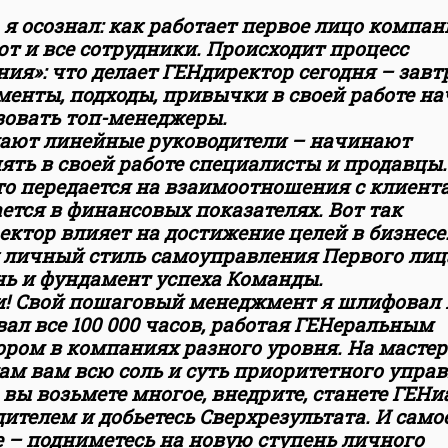
 я осознал: как работает первое лицо компан
т и все сотрудники. Происходит процесс
ия»: что делает ГЕНдиректор сегодня – завт
менты, подходы, привычки в своей работе н
зовать топ-менеджеры.
лают линейные руководители – начинают
ть в своей работе специалисты и продавцы.
то передается на взаимоотношения с клиент
ется в финансовых показателях. Вот так
ктор влияет на достижение целей в бизнесе.
 личный стиль самоуправления Первого лица
нь и фундамент успеха Команды.
и! Свой пошаговый менеджмент я шлифовал 
ал все 100 000 часов, работая ГЕНеральным
ром в компаниях разного уровня. На мастер
ам вам всю соль и суть приоритетного управ
 вы возьмете многое, внедрите, станете ГЕН
ителем и добьетесь Сверхрезультата. И само
е – подниметесь на новую ступень личного