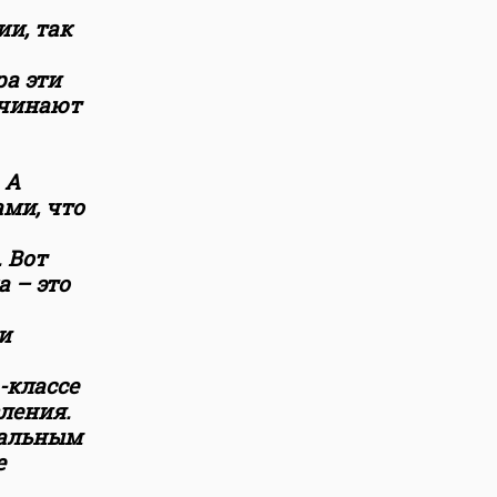
ии, так
ра эти
ачинают
 А
ами, что
 Вот
 – это
и
-классе
ления.
иальным
е