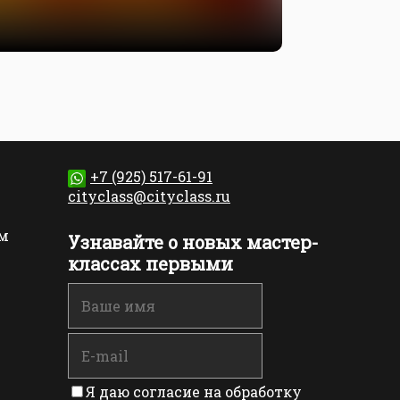
01 январ
+7 (925) 517-61-91
cityclass@cityclass.ru
м
Узнавайте о новых мастер-
классах первыми
Я даю согласие на обработку