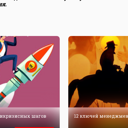
ия.
тикризисных шагов
12 ключей менеджмент