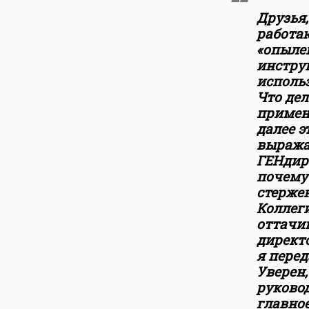
Друзья,
работаю
«опылен
инстру
исполь
Что де
применя
далее э
выража
ГЕНдире
почему
стерже
Коллег
оттачив
директо
я перед
Уверен,
руковод
главно