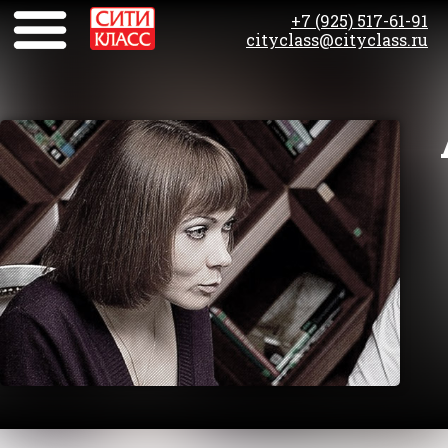
+7 (925) 517-61-91
cityclass@cityclass.ru