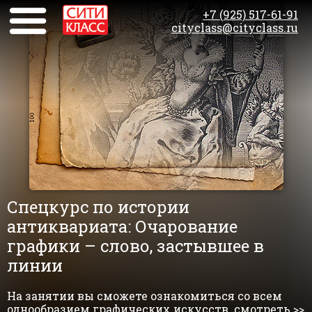
+7 (925) 517-61-91
cityclass@cityclass.ru
Спецкурс по истории
антиквариата: Очарование
графики – слово, застывшее в
линии
На занятии вы сможете ознакомиться со всем
однообразием графических искусств. смотреть >>