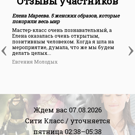
Отзывы участников
Елена Мареева. 5 женских образов, которые
Е
покорили весь мир
п
Мастер-класс очень познавательный, а
О
Елена оказалась очень открытым,
о
‹
›
позитивным человеком. Когда я шла на
ш
мероприятие, думала, что же мы будем
т
делать целых...
х
Евгения Молодых
Ждем вас 07.08.2026
Сити Класс /
уточняется
пятница 02:38–05:38