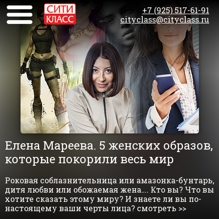
+7 (925) 517-61-91
cityclass@cityclass.ru
Елена Мареева. 5 женских образов,
которые покорили весь мир
Роковая соблазнительница или амазонка-бунтарь,
дитя любви или обожаемая жена…. Кто вы? Что вы
хотите сказать этому миру? И знаете ли вы по-
настоящему ваши черты лица? смотреть >>