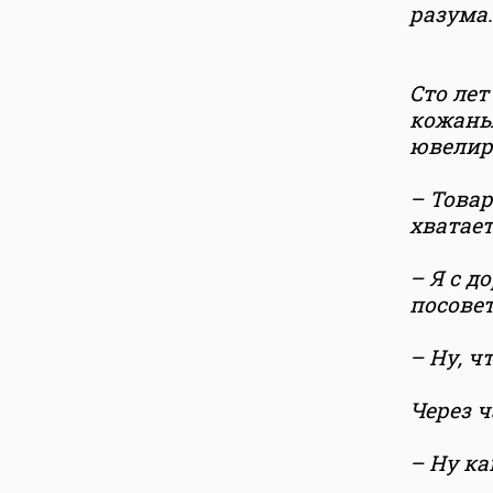
разума.
Сто лет
кожаны
ювелир
– Това
хватает
– Я с д
посовет
– Ну, ч
Через ч
– Ну ка