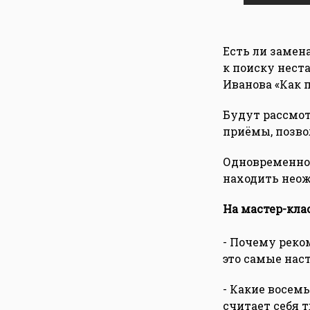
Есть ли замен
к поиску нест
Иванова «Как 
Будут рассмот
приёмы, позво
Одновременно 
находить нео
На мастер-клас
- Почему реком
это самые нас
- Какие восем
считает себя 