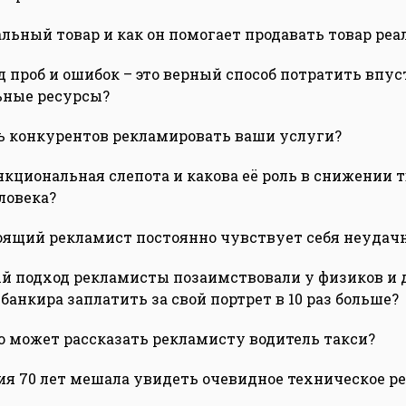
еальный товар и как он помогает продавать товар ре
д проб и ошибок – это верный способ потратить впу
ьные ресурсы?
ть конкурентов рекламировать ваши услуги?
ункциональная слепота и какова её роль в снижении 
ловека?
оящий рекламист постоянно чувствует себя неудач
й подход рекламисты позаимствовали у физиков и 
анкира заплатить за свой портрет в 10 раз больше?
го может рассказать рекламисту водитель такси?
ия 70 лет мешала увидеть очевидное техническое р