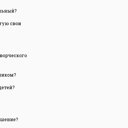
альный?
стую свои
творческого
ником?
детей?
ешение?