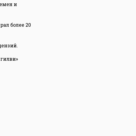
емен и
рал более 20
цензий.
Огилви»