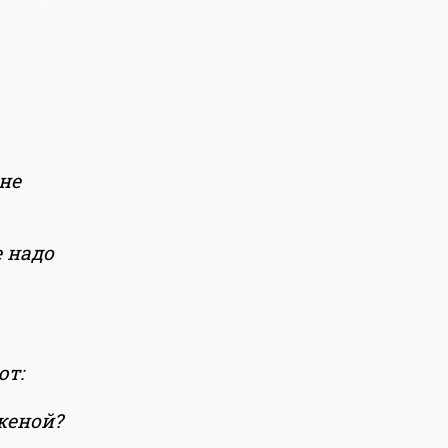
не
е надо
ют:
женой?