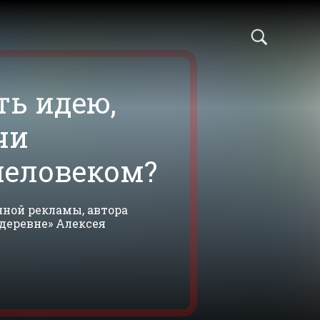
ть идею,
чи
человеком?
нной рекламы, автора
деревне» Алексея