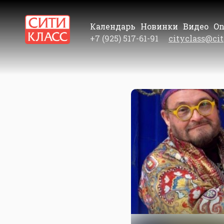
Календарь
Новинки
Видео
On
+7 (925) 517-61-91
cityclass@cit