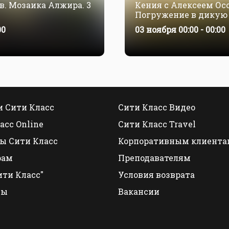
в. Мозаика Алжира. 3
Кения с Алексеем Ос
Погружение в дикую 
— 7 ноября
00
03 ноября 00:00 - 00:00
 Сити Класс
Сити Класс Видео
асс Online
Сити Класс Travel
ы Сити Класс
Корпоративным клиента
рам
Преподавателям
ити Класс"
Условия возврата
ты
Вакансии