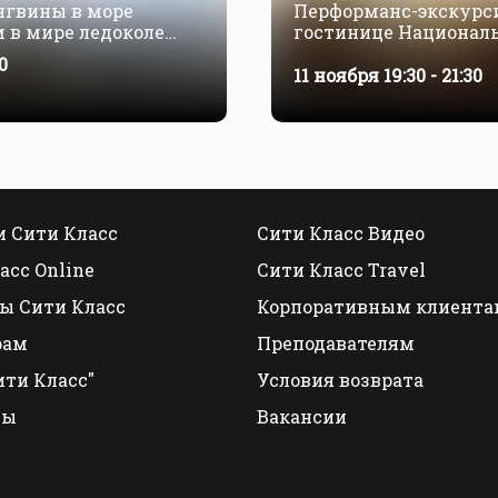
нгвины в море
Перформанс-экскурси
м в мире ледоколе
гостинице Национал
mandant Charcot. 11 —
0
11 ноября 19:30 - 21:30
 Сити Класс
Сити Класс Видео
асс Online
Сити Класс Travel
ы Сити Класс
Корпоративным клиента
рам
Преподавателям
ити Класс"
Условия возврата
ты
Вакансии