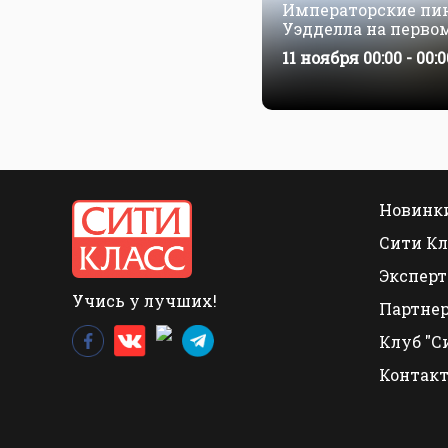
Императорские пи
Уэдделла на перво
класса люкс Le Com
11 ноября 00:00 - 00:0
24 ноября
Новинки
Сити Кл
Эксперт
Учись у лучших!
Партне
Клуб "С
Контак