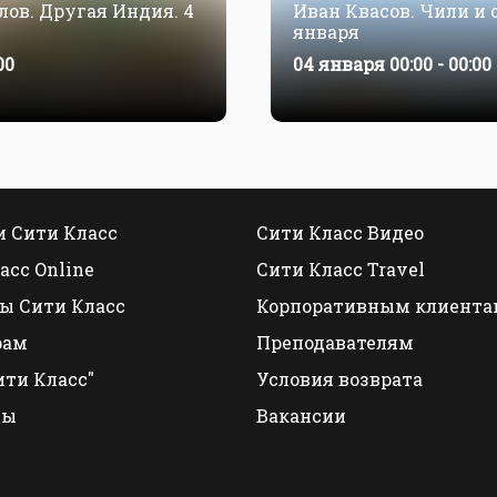
ов. Другая Индия. 4
Иван Квасов. Чили и о
января
00
04 января 00:00 - 00:00
 Сити Класс
Сити Класс Видео
асс Online
Сити Класс Travel
ы Сити Класс
Корпоративным клиента
рам
Преподавателям
ити Класс"
Условия возврата
ты
Вакансии