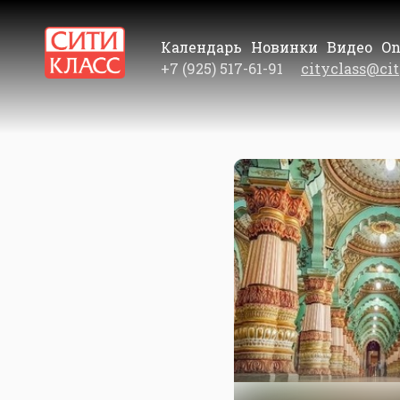
Календарь
Новинки
Видео
On
+7 (925) 517-61-91
cityclass@cit