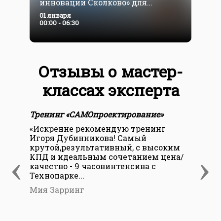
инноваций Сколково» для
с
подростков и их родителей. 12+
01 января
0
00:00 - 06:30
0
Отзывы о мастер-
классах эксперта
Тренинг «САМОпроектирование»
Тре
«Искренне рекомендую тренинг
«СА
Игоря Дубинникова! Самый
ста
крутой,результативный, с высоким
счи
‹
›
КПД и идеальным сочетанием цена/
про
качество - 9 часовинтенсива с
Это
Технопарке...
Нат
Мия Зарринг