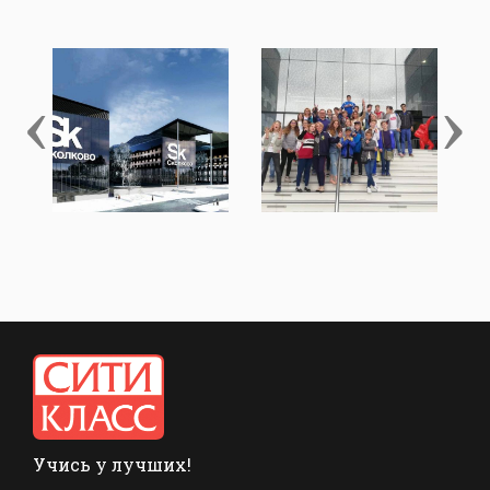
‹
›
Учись у лучших!