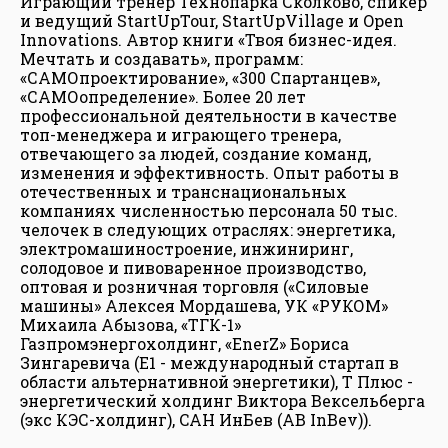
Играющий тренер Технопарка Сколково, спикер
и ведущий StartUpTour, StartUpVillage и Open
Innovations. Автор книги «Твоя бизнес-идея.
Мечтать и создавать», программ:
«САМОпроектирование», «300 Спартанцев»,
«САМОопределение». Более 20 лет
профессиональной деятельности в качестве
топ-менеджера и играющего тренера,
отвечающего за людей, создание команд,
изменения и эффективность. Опыт работы в
отечественных и транснациональных
компаниях численностью персонала 50 тыс.
челочек в следующих отраслях: энергетика,
электромашиностроение, инжиниринг,
солодовое и пивоваренное производство,
оптовая и розничная торговля («Силовые
машины» Алексея Мордашева, УК «РУКОМ»
Михаила Абызова, «ТГК-1»
Газпромэнергохолдинг, «EnerZ» Бориса
Зингаревича (E1 - международный стартап в
области альтернативной энергетики), Т Плюс -
энергетический холдинг Виктора Вексельберга
(экс КЭС-холдинг), CАН ИнБев (AB InBev)).