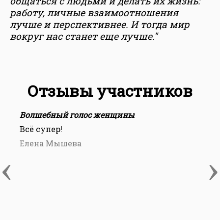
общаться с людьми и делать их жизнь:
работу, личные взаимоотношения
лучше и перспективнее. И тогда мир
вокруг нас станет еще лучше."
Отзывы участников
Волшебный голос женщины
Всё супер!
О
"
Елена Мышева
п
‹
›
м
Н