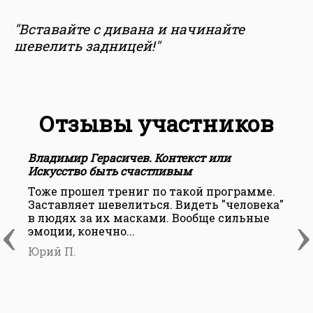
"Вставайте с дивана и начинайте
шевелить задницей!"
Отзывы участников
Владимир Герасичев. Контекст или
В
Искусство быть счастливым
И
Тоже прошел трениг по такой программе.
А
Заставляет шевелиться. Видеть "человека"
П
‹
›
в людях за их масками. Вообще сильные
к
эмоции, конечно...
б
п
Юрий П.
Е