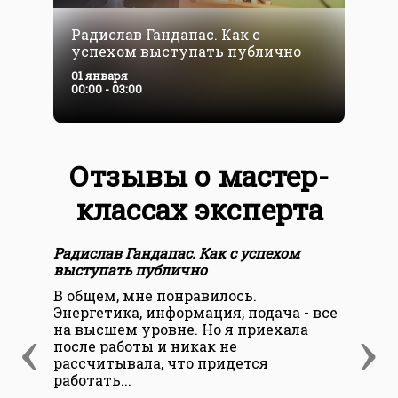
Радислав Гандапас. Как с
Р
успехом выступать публично
01 января
0
00:00 - 03:00
0
Отзывы о мастер-
классах эксперта
Радислав Гандапас. Как с успехом
Рад
выступать публично
выс
В общем, мне понравилось.
Рад
Энергетика, информация, подача - все
Тал
‹
›
на высшем уровне. Но я приехала
про
после работы и никак не
Буф
рассчитывала, что придется
пер
работать...
Але