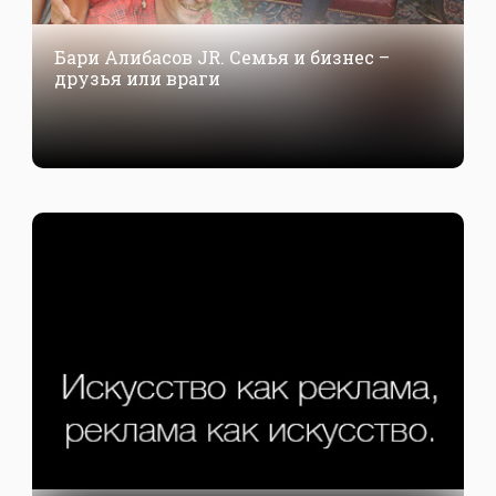
Бари Алибасов JR. Семья и бизнес –
друзья или враги