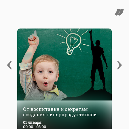
‹
›
От воспитания к секретам
создания гиперпродуктивной
среды для ребенка
01 января
00:00 - 03:00