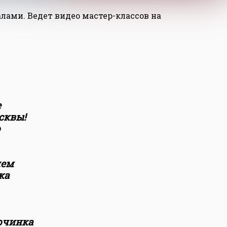
лами. Ведет видео мастер-классов на
е
сквы!
ю
шем
ка
орчинка