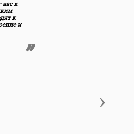
 вас к
пким
дят к
оение и
›