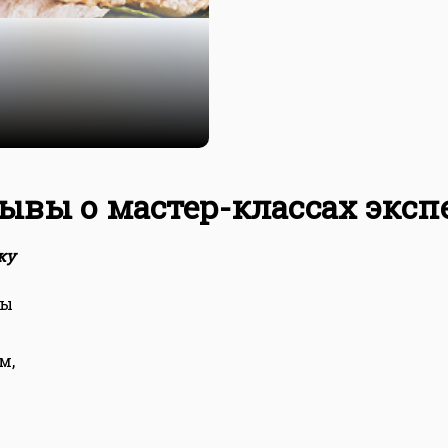
ывы о мастер-классах эксп
ку
ны
м,