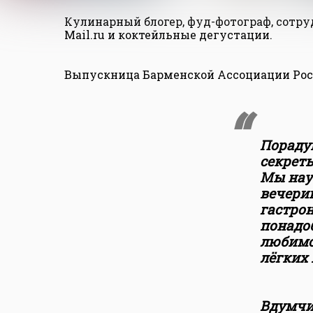
Кулинарный блогер, фуд-фотограф, сотр
Mail.ru и коктейльные дегустации.
Выпускница Барменской Ассоциации Росс
Пораду
секрет
Мы нау
вечери
гастро
понадо
любимо
лёгких
Вдумчи