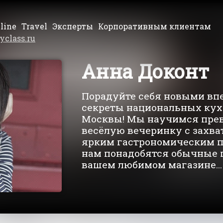
line
Travel
Эксперты
Корпоративным клиентам
yclass.ru
Анна Доконт
Порадуйте себя новыми вп
секреты национальных кух
Москвы! Мы научимся пре
весёлую вечеринку с захв
ярким гастрономическим п
нам понадобятся обычные п
вашем любимом магазине...