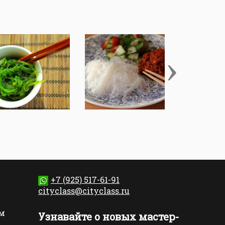
›
+7 (925) 517-61-91
cityclass@cityclass.ru
м
Узнавайте о новых мастер-