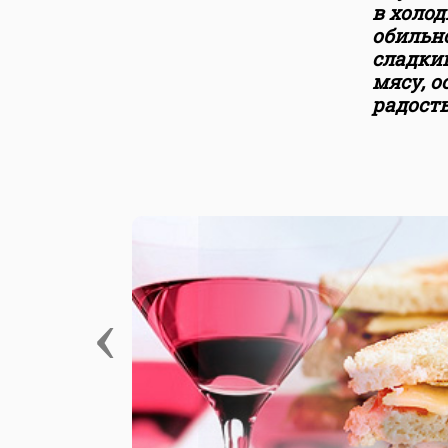
в холод
обильн
сладки
мясу, о
радост
‹