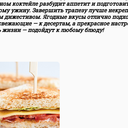
ном коктейле разбудит аппетит и подготовит
ому ужину. Завершить трапезу лучше некре
м дижестивом. Ягодные вкусы отлично подхо
свежающие — к десертам, а прекрасное настр
ь жизни — подойдут к любому блюду!