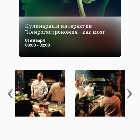
Кулинарный интерактив
"Нейрогастрономия - как мозг
думает о еде"
01 января
00:00 - 02:00
‹
›