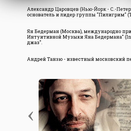
Александр Царовцев (Нью-Йорк - С.-Петерб
основатель и лидер группы "Пилигрим" (Th
Ян Бедерман (Москва), международно пр
Интуитивной Музыки Яна Бедермана" (Intu
джаз".
Андрей Танзю - известный московский п
‹