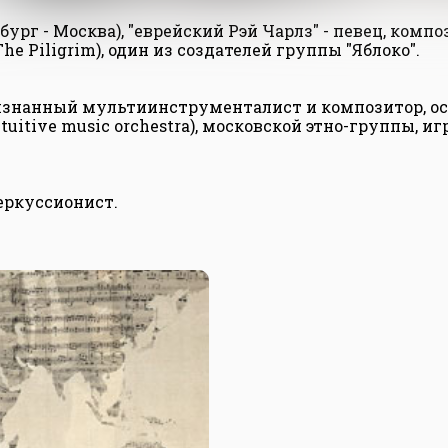
ург - Москва), "еврейский Рэй Чарлз" - певец, композ
e Piligrim), один из создателей группы "Яблоко".
изнанный мультиинструменталист и композитор, осн
itive music orchestra), московской этно-группы, и
еркуссионист.