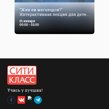
"Жив ли мегалодон?".
Интерактивная лекция для детей
от 5 лет и их родителей
01 января
00:00 - 02:00
Учись у лучших!