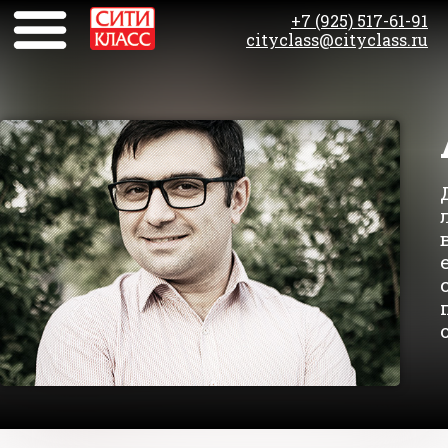
+7 (925) 517-61-91
cityclass@cityclass.ru